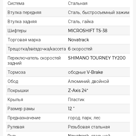
Система
Стальная
Втулка передняя
Сталь, быстросъемный зажим
Втулка задняя
Сталь, гайка
Шифтеры
MICROSHIFT TS-38
Торговая марка
Novatrack
Трещотка/звёздочка/кассета
6 скоростей
Переключатель скоростей
SHIMANO TOURNEY TY200
задний
Тормоза
ободные V-Brake
Обод
Алюминий, двойной
Покрышки
Z-Axis 24ʺ
Крылья
Пластик
Размер рамы
12 "
Предназначение
город, парк, лес
Рулевая
Резьбовая стальная
Руль
Novatrack, стальной