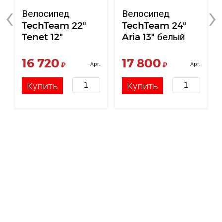
‹
›
Велосипед
Велосипед
TechTeam 22"
TechTeam 24"
Tenet 12"
Aria 13" белый
зелёный
2024
16 720
17 800
₽
Арт.
₽
Арт.
НФ-00119885
НФ-00120488
Купить
Купить