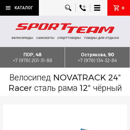
КАТАЛОГ
0
велосипеды
самокаты
спорттовары
товары для отдыха
ПОР, 48
Острякова, 90
+7 (978) 201-31-88
+7 (978) 134-32-84
Велосипед NOVATRACK 24"
Racer сталь рама 12" чёрный