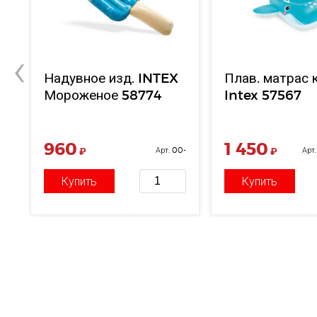
‹
Надувное изд. INTEX
Плав. матрас 
Мороженое 58774
Intex 57567
960
1 450
12
₽
Арт. 00-
₽
Арт
00005296
Купить
Купить