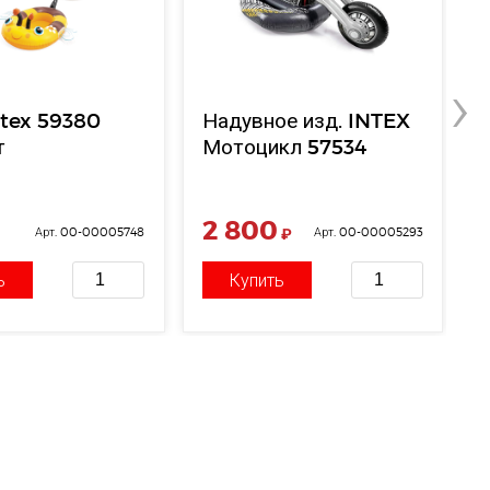
›
ntex 59380
Надувное изд. INTEX
т
Мотоцикл 57534
2 800
Арт. 00-00005748
₽
Арт. 00-00005293
ь
Купить