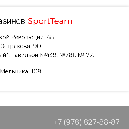
газинов
SportTeam
ской Революции, 48
 Острякова, 90
й", павильон №439, №281, №172,
 Мельника, 108
+7 (978) 827-88-87