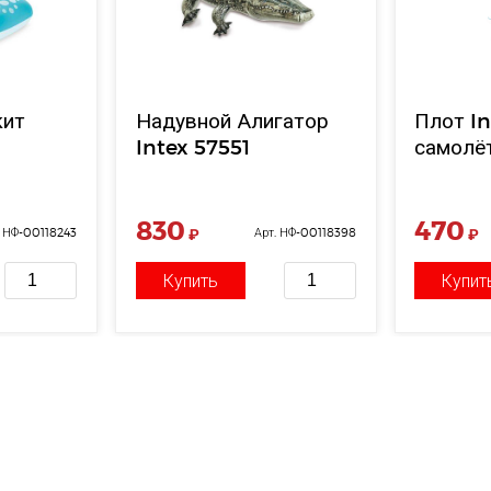
кит
Надувной Алигатор
Плот I
Intex 57551
самолё
830
470
. НФ-00118243
₽
Арт. НФ-00118398
₽
Купить
Купит