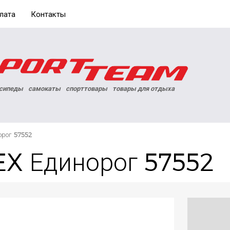
лата
Контакты
сипеды
самокаты
спорттовары
товары для отдыха
орог 57552
EX Единорог 57552