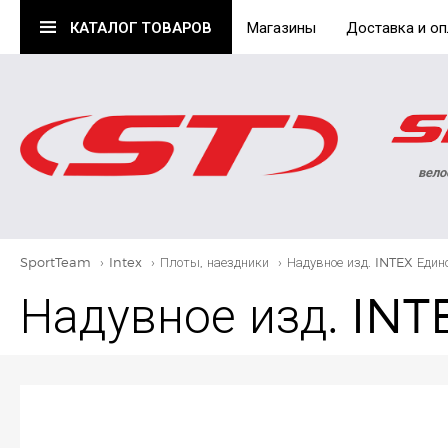
КАТАЛОГ
ТОВАРОВ
Магазины
Доставка и оп
вело
SportTeam
›
Intex
›
Плоты, наездники
›
Надувное изд. INTEX Един
Надувное изд. INT