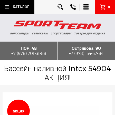
КАТАЛОГ
0
велосипеды
самокаты
спорттовары
товары для отдыха
ПОР, 48
Острякова, 90
+7 (978) 201-31-88
+7 (978) 134-32-84
Бассейн наливной Intex 54904
АКЦИЯ!
акция