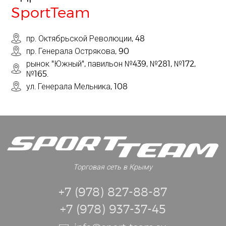
SportTeam
пр. Октябрьской Революции, 48
пр. Генерала Острякова, 90
рынок "Южный", павильон №439, №281, №172,
№165.
ул. Генерала Мельника, 108
Торговая сеть в Крыму
+7 (978) 827-88-87
+7 (978) 937-37-45