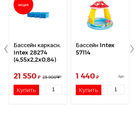
акция
‹
›
Бассейн каркасн.
Бассейн Intex
Intex 28274
57114
(4,55x2,2x0,84)
АКЦИЯ!
21 550
1 440
₽
Арт.
₽
Арт.
25 900
₽
НФ-00117994
НФ-00000730
Купить
Купить