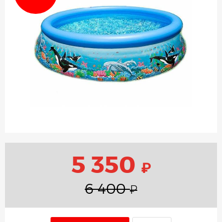
5 350
₽
6 400
₽