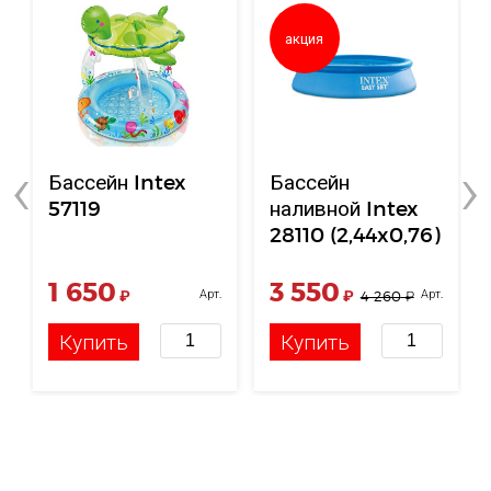
акция
‹
›
Бассейн Intex
Бассейн
57119
наливной Intex
28110 (2,44x0,76)
АКЦИЯ!
1 650
3 550
₽
Арт.
₽
Арт.
4 260
₽
НФ-00000731
НФ-00000710
Купить
Купить