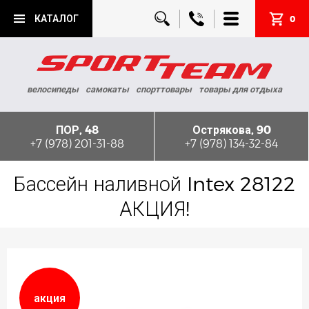
КАТАЛОГ
0
велосипеды
самокаты
спорттовары
товары для отдыха
ПОР, 48
Острякова, 90
+7 (978) 201-31-88
+7 (978) 134-32-84
Бассейн наливной Intex 28122
АКЦИЯ!
акция