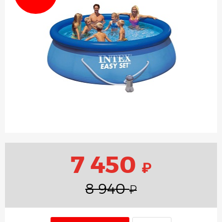
7 450
₽
8 940
₽