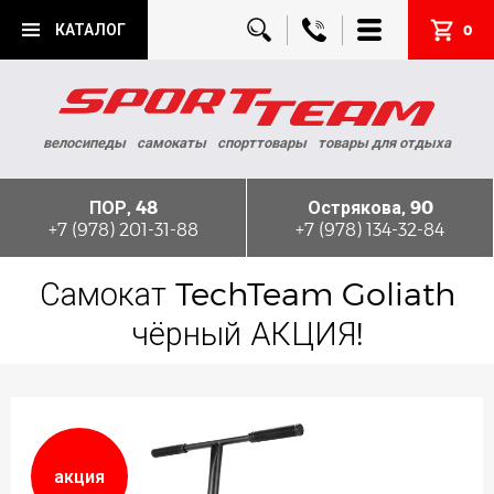
КАТАЛОГ
0
велосипеды
самокаты
спорттовары
товары для отдыха
ПОР, 48
Острякова, 90
+7 (978) 201-31-88
+7 (978) 134-32-84
Самокат TechTeam Goliath
чёрный АКЦИЯ!
акция