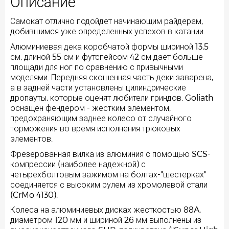
Описание
Самокат отлично подойдет начинающим райдерам,
добившимся уже определенных успехов в катании.
Алюминиевая дека коробчатой формы шириной 13,5
см, длиной 55 см и футспейсом 42 см дает больше
площади для ног по сравнению с привычными
моделями. Передняя скошенная часть деки заварена,
а в задней части установлены цилиндрические
дропауты, которые оценят любители гриндов. Goliath
оснащен фендером - жестким элементом,
предохраняющим заднее колесо от случайного
торможения во время исполнения трюковых
элементов.
Фрезерованная вилка из алюминия с помощью SCS-
компрессии (наиболее надежной) с
четырехболтовым зажимом на болтах-"шестерках"
соединяется с высоким рулем из хромолевой стали
(CrMo 4130).
Колеса на алюминиевых дисках жесткостью 88A,
диаметром 120 мм и шириной 26 мм выполнены из