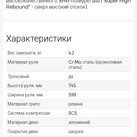
высококачественного SHR-полиуретана ("Super High
Rebound" - сверх высокий отскок).
Характеристики
Вес самоката, кг
4,2
Материал руля
Cr-Mo сталь (хромолевая
сталь)
Трюковый
да
Высота руля, мм
745
Ширина руля, мм
599
Материал грипс
резина
Система компрессии
SCS
Материал деки
алюминий
Покрытие деки
шкурка