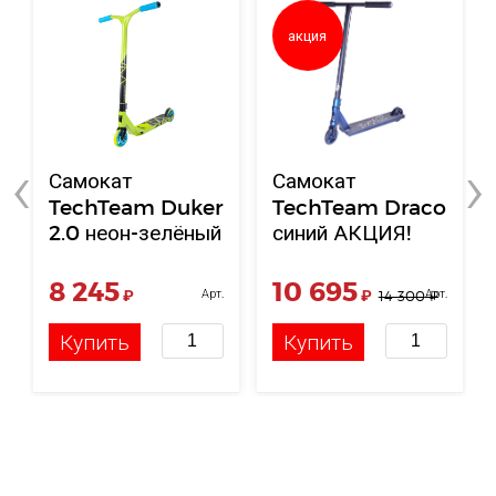
акция
‹
›
Самокат
Самокат
TechTeam Duker
TechTeam Draco
2.0 неон-зелёный
синий АКЦИЯ!
2024
8 245
10 695
₽
Арт.
₽
Арт.
14 300
₽
НФ-00119587
НФ-00003907
Купить
Купить