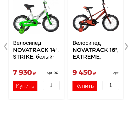
‹
›
Велосипед
Велосипед
NOVATRACK 14",
NOVATRACK 16",
STRIKE, белый-
EXTREME,
коричневый
зелёный
7 930
9 450
₽
Арт. 00-
₽
Арт.
00004732
НФ-00000048
Купить
Купить