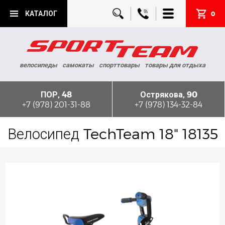
КАТАЛОГ
0
велосипеды
самокаты
спорттовары
товары для отдыха
ПОР, 48
Острякова, 90
+7 (978) 201-31-88
+7 (978) 134-32-84
Велосипед TechTeam 18" 18135