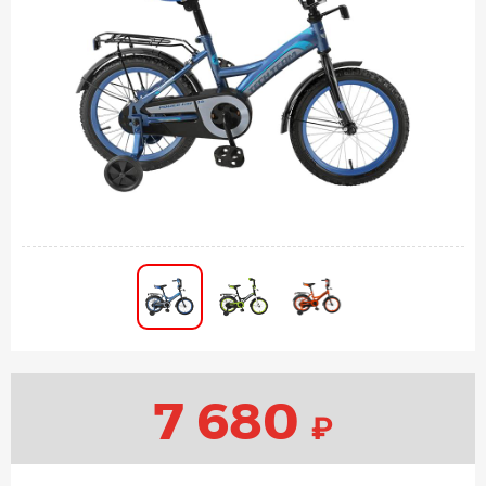
7 680
₽