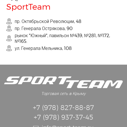
SportTeam
пр. Октябрьской Революции, 48
пр. Генерала Острякова, 90
рынок "Южный", павильон №439, №281, №172,
№165.
ул. Генерала Мельника, 108
Торговая сеть в Крыму
+7 (978) 827-88-87
+7 (978) 937-37-45