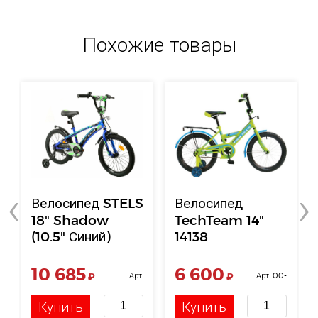
Похожие товары
‹
›
Велосипед STELS
Велосипед
18" Shadow
TechTeam 14"
(10.5" Синий)
14138
10 685
6 600
₽
Арт.
₽
Арт. 00-
НФ-00121525
00004910
Купить
Купить