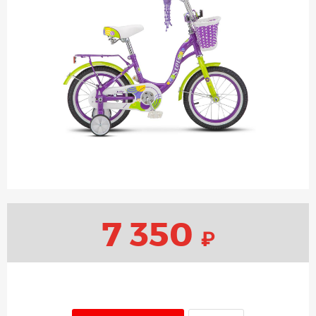
7 350
₽