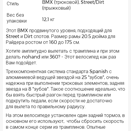
BMX (трюковой), Street/Dirt
Стиль
(прыжковый)
Вес без
12,1 кг
упаковки
Этот BMX продвинутого уровня, подходящий для
Street и Dirt спотов. Размер рамы 20.5 дюйма для
Райдера ростом от 160 до 175 см.
Хотите амплитудно вылетать с трамплина и при этом
делать nohand или 360? - Этот велосипед как раз
Вам подойдет.
Трехкомпонентная система стандарта Spanish с
алюминиевой ведущей звездой на 25 "зубов", очень
надежна при выполнении трюковых элементов, задняя
звезда на 8 "зубов". Такое соотношение идеально, что
бы взять быстрый разгон перед трамплином или
подкрутить педали, если скорости не достаточно
для вылета по правильному радиусу.
На этом велосипеде установлен один задний тормоз, в
основном его используют, чтобы сбросить скорость
в самом конце серии из трамплинов. Опытные