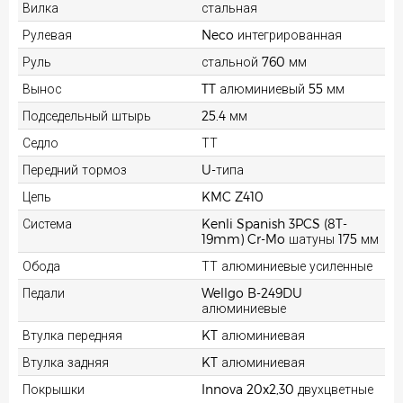
Вилка
стальная
Рулевая
Neco интегрированная
Руль
стальной 760 мм
Вынос
TT алюминиевый 55 мм
Подседельный штырь
25.4 мм
Седло
ТТ
Передний тормоз
U-типа
Цепь
KMC Z410
Система
Kenli Spanish 3PCS (8T-
19mm) Cr-Mo шатуны 175 мм
Обода
ТТ алюминиевые усиленные
Педали
Wellgo B-249DU
алюминиевые
Втулка передняя
KT алюминиевая
Втулка задняя
KT алюминиевая
Покрышки
Innova 20x2,30 двухцветные