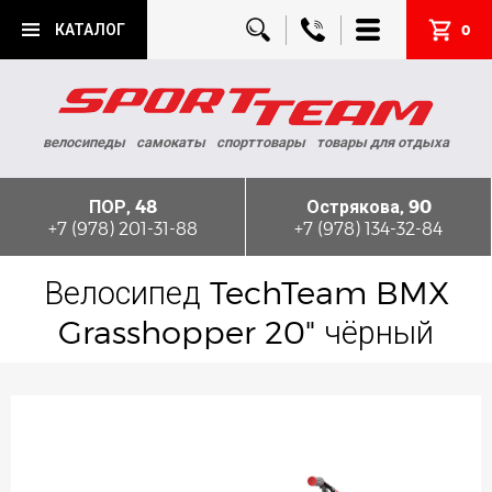
КАТАЛОГ
0
велосипеды
самокаты
спорттовары
товары для отдыха
ПОР, 48
Острякова, 90
+7 (978) 201-31-88
+7 (978) 134-32-84
Велосипед TechTeam BMX
Grasshopper 20" чёрный