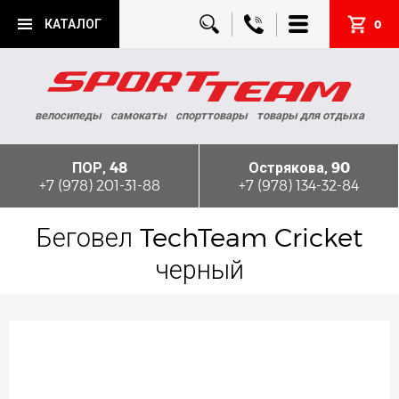
КАТАЛОГ
0
велосипеды
самокаты
спорттовары
товары для отдыха
ПОР, 48
Острякова, 90
+7 (978) 201-31-88
+7 (978) 134-32-84
Беговел TechTeam Cricket
черный