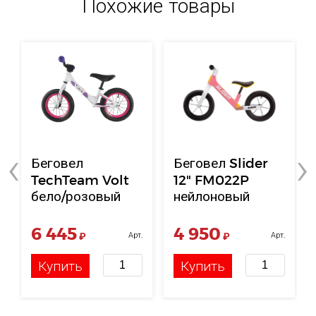
Похожие товары
‹
›
Беговел
Беговел Slider
TechTeam Volt
12" FM022P
бело/розовый
нейлоновый
розовый
6 445
4 950
₽
Арт.
₽
Арт.
НФ-00006220
НФ-00120970
Купить
Купить