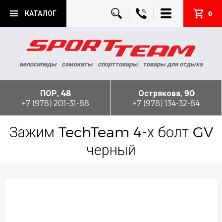
КАТАЛОГ
0
велосипеды
самокаты
спорттовары
товары для отдыха
ПОР, 48
Острякова, 90
+7 (978) 201-31-88
+7 (978) 134-32-84
Зажим TechTeam 4-х болт GV
черный