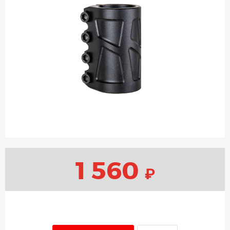
1 560
₽