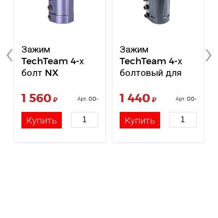
‹
›
Зажим
Зажим
TechTeam 4-х
TechTeam 4-х
болт NX
болтовый для
фиолетовый
самоката GH
Distrada черный
1 560
1 440
₽
Арт. 00-
₽
Арт. 00-
00005691
00000241
Купить
Купить