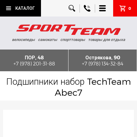
КАТАЛОГ
0
велосипеды
самокаты
спорттовары
товары для отдыха
ПОР, 48
Острякова, 90
+7 (978) 201-31-88
+7 (978) 134-32-84
Подшипники набор TechTeam
Abec7