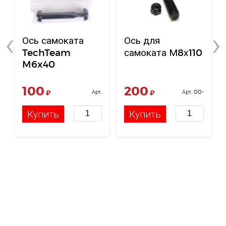
‹
›
Ось самоката
Ось для
TechTeam
самоката М8х110
M6x40
100
200
₽
Арт.
₽
Арт. 00-
НФ-00119122
00001685
Купить
Купить