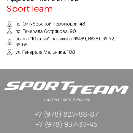
SportTeam
пр. Октябрьской Революции, 48
пр. Генерала Острякова, 90
рынок "Южный", павильон №439, №281, №172,
№165.
ул. Генерала Мельника, 108
Торговая сеть в Крыму
+7 (978) 827-88-87
+7 (978) 937-37-45