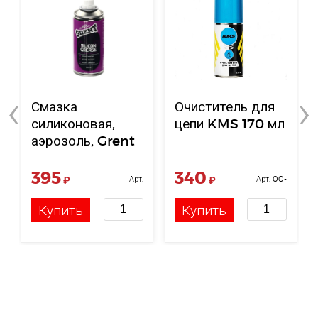
‹
›
Смазка
Очиститель для
силиконовая,
цепи KMS 170 мл
аэрозоль, Grent
210 мл
395
340
₽
Арт.
₽
Арт. 00-
НФ-00121382
00006080
Купить
Купить