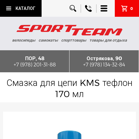
КАТАЛОГ
0
велосипеды
самокаты
спорттовары
товары для отдыха
ПОР, 48
Острякова, 90
+7 (978) 201-31-88
+7 (978) 134-32-84
Смазка для цепи KMS тефлон
170 мл